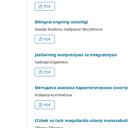
PDF
Bilingval ongning ustunligi
Saodat Israilova, Hadyaxon Mo‘ydinova
PDF
Jestlarning evolyutsiyasi va integratsiyasi
Sadoqat Ergasheva
PDF
Методика анализа парентетических констр
Kuldasta Kummetova
PDF
O‘zbek va turk maqollarida oilaviy munosabatla
Oltinoy Tillayeva