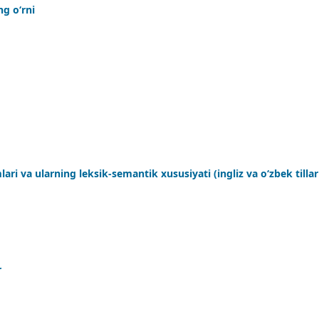
ng o‘rni
i va ularning leksik-semantik xususiyati (ingliz va o‘zbek tillar
r