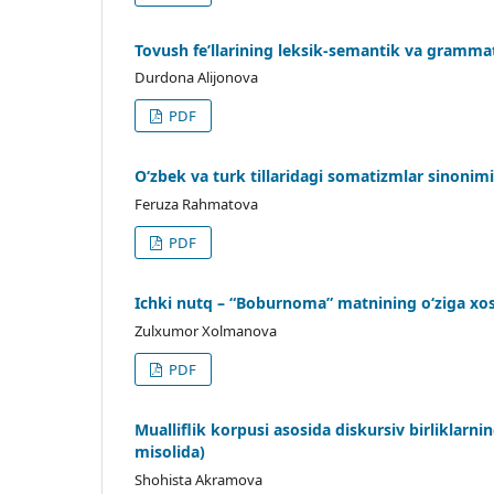
Tovush fe’llarining leksik-semantik va grammat
Durdona Alijonova
PDF
O‘zbek va turk tillaridagi somatizmlar sinonimi
Feruza Rahmatova
PDF
Ichki nutq – “Boburnoma” matnining o‘ziga xosl
Zulxumor Xolmanova
PDF
Mualliflik korpusi asosida diskursiv birliklarni
misolida)
Shohista Akramova