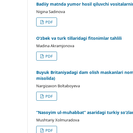
Badiiy matnda yumor hosil qiluvchi vositalarni
Nigina Sadinova
PDF
O‘zbek va turk tillaridagi fitonimlar tahlili
Madina Akramjonova
PDF
Buyuk Britaniyadagi dam olish maskanlari nomlar
misolida)
Nargizaxon Boltaboyeva
PDF
“Nasoyim ul-muhabbat” asaridagi turkiy so‘zla
Mushtariy Xolmuradova
PDF