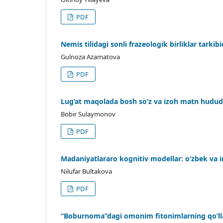
PDF
Nemis tilidagi sonli frazeologik birliklar tarkib
Gulnoza Azamatova
PDF
Lug‘at maqolada bosh so‘z va izoh matn hudud
Bobir Sulaymonov
PDF
Madaniyatlararo kognitiv modellar: o‘zbek va ing
Nilufar Bultakova
PDF
“Boburnoma”dagi omonim fitonimlarning qoʻlla