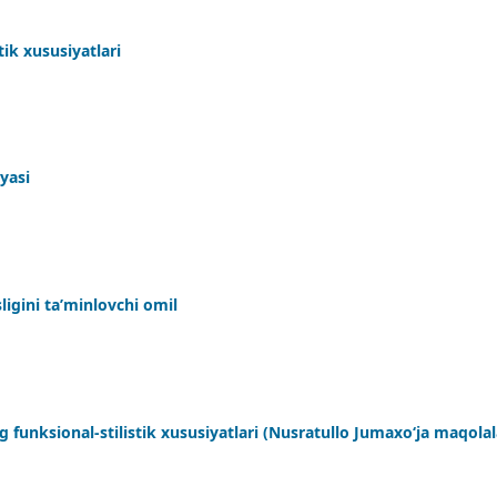
ik xususiyatlari
yasi
igini ta’minlovchi omil
ng funksional-stilistik xususiyatlari (Nusratullo Jumaxo‘ja maqolal