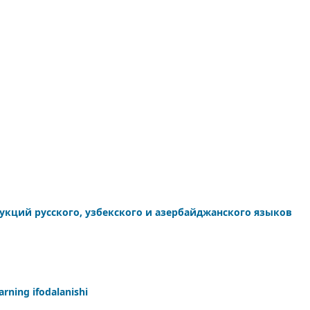
укций русского, узбекского и азербайджанского языков
rning ifodalanishi