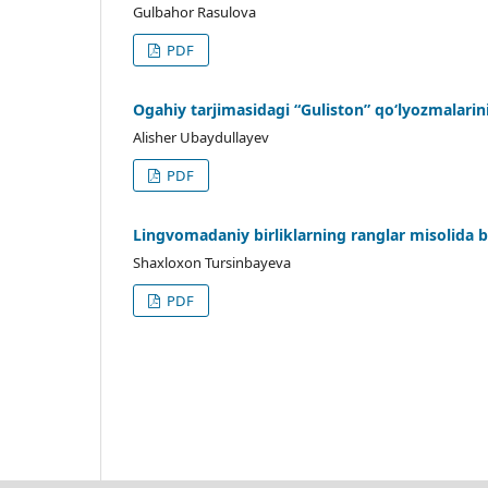
Gulbahor Rasulova
PDF
Оgahiy tarjimasidagi “Gulistоn” qo‘lyozmalarin
Alishеr Ubaydullayev
PDF
Lingvomadaniy birliklarning ranglar misolida b
Shaxloxon Tursinbayeva
PDF