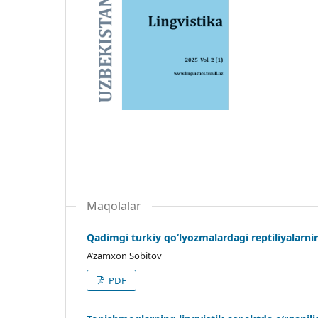
Maqolalar
Qadimgi turkiy qo‘lyozmalardagi reptiliyalarning
A’zamxon Sobitov
PDF