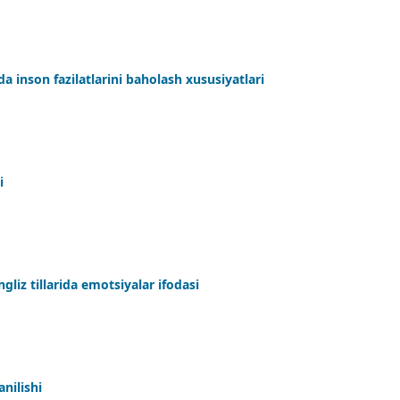
ida inson fazilatlarini baholash xususiyatlari
i
liz tillarida emotsiyalar ifodasi
nilishi