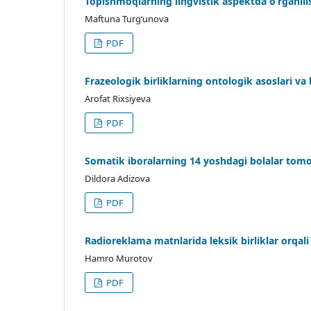
Topishmoqlarning lingvistik aspektda o‘rganili
Maftuna Turg‘unova
PDF
Frazeologik birliklarning ontologik asoslari va
Arofat Rixsiyeva
PDF
Somatik iboralarning 14 yoshdagi bolalar tomon
Dildora Adizova
PDF
Radioreklama matnlarida leksik birliklar orqali
Hamro Murotov
PDF