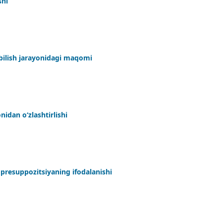
shi
 bilish jarayonidagi maqomi
idan o‘zlashtirlishi
 presuppozitsiyaning ifodalanishi