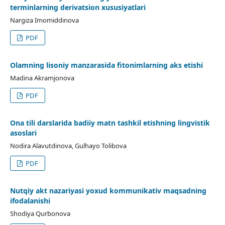
terminlarning derivatsion xususiyatlari
Nargiza Imomiddinova
PDF
Olamning lisoniy manzarasida fitonimlarning aks etishi
Madina Akramjonova
PDF
Ona tili darslarida badiiy matn tashkil etishning lingvistik
asoslari
Nodira Alavutdinova, Gulhayo Tolibova
PDF
Nutqiy akt nazariyasi yoxud kommunikativ maqsadning
ifodalanishi
Shodiya Qurbonova