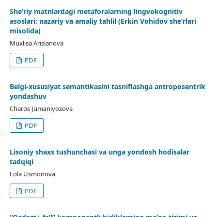
She’riy matnlardagi metaforalarning lingvokognitiv
asoslari: nazariy va amaliy tahlil (Erkin Vohidov she’rlari
misolida)
Muxlisa Arislanova
PDF
Belgi-xususiyat semantikasini tasniflashga antroposentrik
yondashuv
Charos Jumaniyozova
PDF
Lisoniy shaxs tushunchasi va unga yondosh hodisalar
tadqiqi
Lola Usmonova
PDF