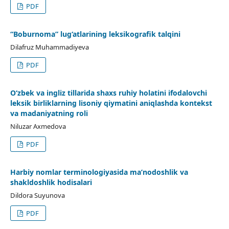
PDF
“Boburnoma” lug‘atlarining leksikografik talqini
Dilafruz Muhammadiyeva
PDF
O‘zbek va ingliz tillarida shaxs ruhiy holatini ifodalovchi
leksik birliklarning lisoniy qiymatini aniqlashda kontekst
va madaniyatning roli
Niluzar Axmedova
PDF
Harbiy nomlar terminologiyasida ma’nodoshlik va
shakldoshlik hodisalari
Dildora Suyunova
PDF