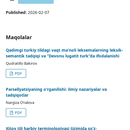
Published:
2026-02-07
Maqolalar
Qadimgi turkiy tildagi vaqt ma’noli leksemalarning leksik-
semantik tadqiqi va “Devonu lugatit turk”da ifodalanishi
Qudratillo Bakirov
PDF
Parsellyatsiyaning o‘rganilishi: ilmiy nazariyalar va
tadqiqotlar
Nargiza O‘ralova
PDF
Xitoy tili harbiy terminologiyasi tizimida so‘z-