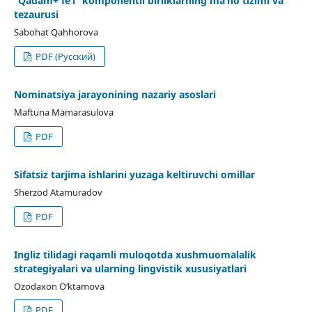
“Qadam+ fe’l” komponentli birliklarning ma’no tizimi va
tezaurusi
Sabohat Qahhorova
PDF (Русский)
Nominatsiya jarayonining nazariy asoslari
Maftuna Mamarasulova
PDF
Sifatsiz tarjima ishlarini yuzaga keltiruvchi omillar
Sherzod Atamuradov
PDF
Ingliz tilidagi raqamli muloqotda xushmuomalalik
strategiyalari va ularning lingvistik xususiyatlari
Ozodaxon O‘ktamova
PDF