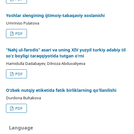
Yoshlar slengining ijtimoiy-tabaqaviy xoslanishi
Umriniso Pulatova
PDF
“Nahj ul-farodis” asari va uning XIV yuzyil turkiy adabiy til
so‘z boyligi taraqqiyotida tutgan o‘rni
Hamidulla Dadabayev, Dilnoza Abduvaliyeva
PDF
O‘zbek nutqiy etiketida fatik birliklarning qo‘llanilishi
Durdona Bultakova
PDF
Language